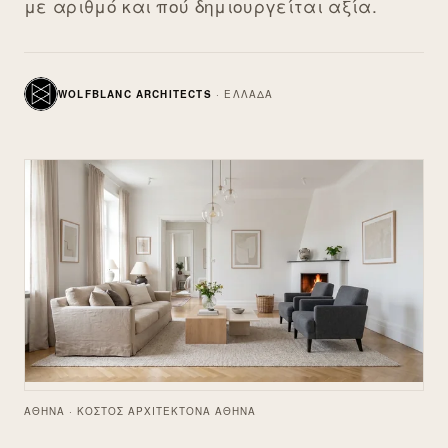
με αριθμό και πού δημιουργείται αξία.
WOLFBLANC ARCHITECTS
·
ΕΛΛΆΔΑ
ΑΘΉΝΑ · ΚΌΣΤΟΣ ΑΡΧΙΤΈΚΤΟΝΑ ΑΘΉΝΑ