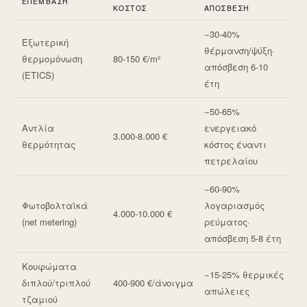
ΕΠΈΜΒΑΣΗ
ΚΌΣΤΟΣ
ΑΠΌΣΒΕΣΗ
−30-40%
Εξωτερική
θέρμανση/ψύξη·
θερμομόνωση
80-150 €/m²
απόσβεση 6-10
(ETICS)
έτη
−50-65%
Αντλία
ενεργειακό
3.000-8.000 €
θερμότητας
κόστος έναντι
πετρελαίου
−60-90%
Φωτοβολταϊκά
λογαριασμός
4.000-10.000 €
(net metering)
ρεύματος·
απόσβεση 5-8 έτη
Κουφώματα
−15-25% θερμικές
διπλού/τριπλού
400-900 €/άνοιγμα
απώλειες
τζαμιού