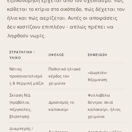
εξοικονόμηση έρχεται από τον σχεδιασμό: πώς
κάθεται το κτίριο στο οικόπεδο, πώς δέχεται τον
ήλιο και πώς αερίζεται. Αυτές οι αποφάσεις
δεν κοστίζουν επιπλέον - απλώς πρέπει να
ληφθούν νωρίς.
ΣΤΡΑΤΗΓΙΚΉ /
ΌΦΕΛΟΣ
ΣΗΜΕΊΩΣΗ
ΥΛΙΚΌ
Νότιος
Παθητικό ηλιακό
«Δωρεάν»
προσανατολισμό
κέρδος τον
θέρμανση
ς & θερμική μάζα
χειμώνα
Σκίαση Ν/Δ
Φυλλοβόλα
(προβόλια,
Δροσισμός το
δέντρα: σκιά
πέργκολες,
καλοκαίρι
καλοκαίρι, ήλιος
βλάστηση)
χειμώνα
Διαμπερής /
Λιγότερος
Δροσισμός μάζας