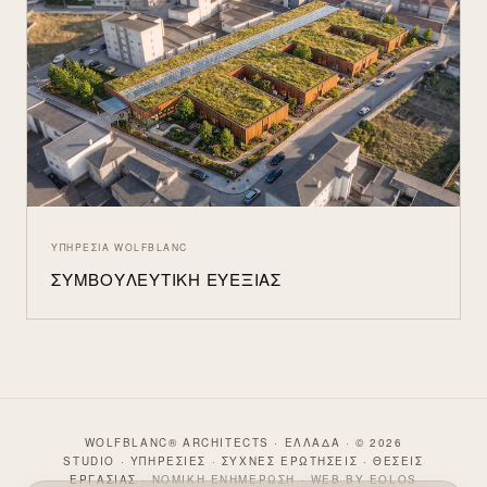
ΥΠΗΡΕΣΊΑ WOLFBLANC
ΣΥΜΒΟΥΛΕΥΤΙΚΉ ΕΥΕΞΊΑΣ
WOLFBLANC® ARCHITECTS · ΕΛΛΆΔΑ · © 2026
STUDIO
·
ΥΠΗΡΕΣΊΕΣ
·
ΣΥΧΝΈΣ ΕΡΩΤΉΣΕΙΣ
·
ΘΈΣΕΙΣ
ΕΡΓΑΣΊΑΣ
·
ΝΟΜΙΚΉ ΕΝΗΜΈΡΩΣΗ
·
WEB BY EOLOS